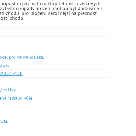
 přípustná jen malá naklopitelnost ložiskových
o zvláštní případy uložení mohou být dodávána s
sti chodu, pro uložení náročnější na přesnost
ností chodu.
ocel pro valivá ložiska.
elová
-20 až +120
/ drážky.
ená radiální vůle
rujte
.