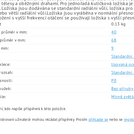
 tělesy a oběžnými drahami. Pro jednořadá kuličková ložiska je
 Ložiska jsou dodávána se standardní radiální vůlí, ložiska pr
bo větší radiální vůlí.Ložiska jsou vyráběna v normální přesno
žení s vyšší frekvencí otáčení se používají ložiska s vyšší přes
t
0.13 kg
í průměr v mm:
40
í průměr v mm:
68
v mm:
9
Standardní 
klece:
lisovaná oc
rozsah:
Standardní 
snosti:
P0
oužek:
Bez příruby 
ůle:
Mírně zvětš
í, kdo napíše příspěvek k této položce.
istrovaní uživatelé mohou vkládat příspěvky. Prosím
přihlaste se
nebo se
regist