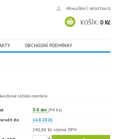
|
PŘIHLÁŠENÍ
REGISTRACE
KOŠÍK:
0 Kč
AKTY
OBCHODNÍ PODMÍNKY
kuličkové ložisko otevřené.
st
3-5 dní
(94 ks)
oručit do
14.8.2026
240,86 Kč včetně DPH