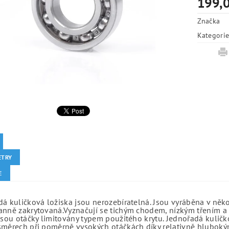
199,0
Značka
Kategori
ETRY
E
á kuličková ložiska jsou nerozebíratelná. Jsou vyráběna v něk
anně zakrytovaná.Vyznačují se tichým chodem, nízkým třením a 
jsou otáčky limitovány typem použitého krytu. Jednořadá kuličko
směrech při poměrně vysokých otáčkách díky relativně hlubo