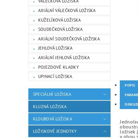
VÁLEČKOVÁ LOŽISKA
AXIÁLNÍ VÁLEČKOVÁ LOŽISKA
KUŽELÍKOVÁ LOŽISKA
SOUDEČKOVÁ LOŽISKA
AXIÁLNÍ SOUDEČKOVÁ LOŽISKA
JEHLOVÁ LOŽISKA
AXIÁLNÍ JEHLOVÁ LOŽISKA
POJEZDOVÉ KLADKY
UPINACÍ LOŽISKA
POPIS
SPECIÁLNÍ LOŽISKA
PARAM
DISKUZ
KLUZNÁ LOŽISKA
KLOUBOVÁ LOŽISKA
Jednořad
oboustr
LOŽISKOVÉ JEDNOTKY
ložisek 
v obou 