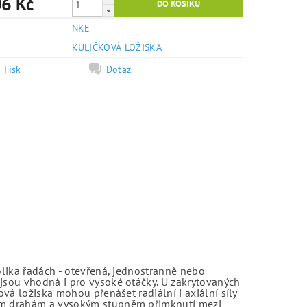
6 Kč
NKE
e
KULIČKOVÁ LOŽISKA
Tisk
Dotaz
olika řadách - otevřená, jednostranně nebo
jsou vhodná i pro vysoké otáčky. U zakrytovaných
vá ložiska mohou přenášet radiální i axiální síly
kým drahám a vysokým stupněm přimknutí mezi