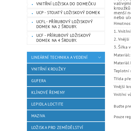
valivými
VNITŘNÍ LOŽISKA DO DOMEČKU
kroužků.
menší ne
UCP - STOJATÝ LOŽISKOVÝ DOMEK
nebo ulo
UCFL - PŘÍRUBOVÝ LOŽISKOVÝ
Hmotnos
DOMEK NA 2 ŠROUBY.
1. Vnitřn
UCF - PŘÍRUBOVÝ LOŽISKOVÝ
2. Vnějš
DOMEK NA 4 ŠROUBY.
3. Šířka 
Materiál:
LINEÁRNÍ TECHNIKA A VEDENÍ
Materiál 
VNITŘNÍ KROUŽKY
Teplotní 
Třída pře
GUFERA
Vnější kr
KLÍNOVÉ ŘEMENY
Vnitřní v
LEPIDLA LOCTITE
Buďte prvn
MAZIVA
Pouze reg
LOŽISKA PRO ZEMĚDĚLSTVÍ