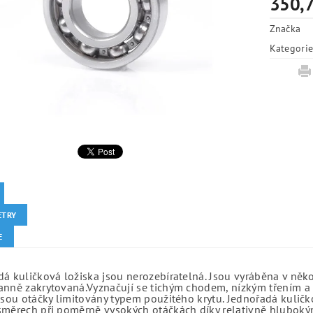
350,7
Značka
Kategori
ETRY
E
á kuličková ložiska jsou nerozebíratelná. Jsou vyráběna v něk
anně zakrytovaná.Vyznačují se tichým chodem, nízkým třením a 
jsou otáčky limitovány typem použitého krytu. Jednořadá kuličko
směrech při poměrně vysokých otáčkách díky relativně hlubo