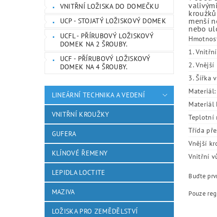
valivými
VNITŘNÍ LOŽISKA DO DOMEČKU
kroužků.
menší ne
UCP - STOJATÝ LOŽISKOVÝ DOMEK
nebo ulo
UCFL - PŘÍRUBOVÝ LOŽISKOVÝ
Hmotnos
DOMEK NA 2 ŠROUBY.
1. Vnitřn
UCF - PŘÍRUBOVÝ LOŽISKOVÝ
2. Vnějš
DOMEK NA 4 ŠROUBY.
3. Šířka 
Materiál:
LINEÁRNÍ TECHNIKA A VEDENÍ
Materiál 
VNITŘNÍ KROUŽKY
Teplotní 
Třída pře
GUFERA
Vnější kr
KLÍNOVÉ ŘEMENY
Vnitřní v
LEPIDLA LOCTITE
Buďte prvn
MAZIVA
Pouze reg
LOŽISKA PRO ZEMĚDĚLSTVÍ