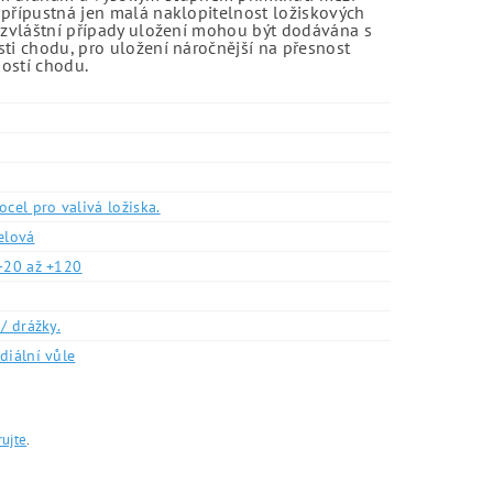
 přípustná jen malá naklopitelnost ložiskových
o zvláštní případy uložení mohou být dodávána s
sti chodu, pro uložení náročnější na přesnost
ností chodu.
ocel pro valivá ložiska.
elová
-20 až +120
/ drážky.
diální vůle
rujte
.