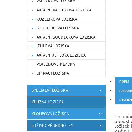
VÁLEČKOVÁ LOŽISKA
AXIÁLNÍ VÁLEČKOVÁ LOŽISKA
KUŽELÍKOVÁ LOŽISKA
SOUDEČKOVÁ LOŽISKA
AXIÁLNÍ SOUDEČKOVÁ LOŽISKA
JEHLOVÁ LOŽISKA
AXIÁLNÍ JEHLOVÁ LOŽISKA
POJEZDOVÉ KLADKY
UPINACÍ LOŽISKA
POPIS
SPECIÁLNÍ LOŽISKA
PARAM
DISKUZ
KLUZNÁ LOŽISKA
KLOUBOVÁ LOŽISKA
Jednořad
oboustr
LOŽISKOVÉ JEDNOTKY
ložisek 
v obou 