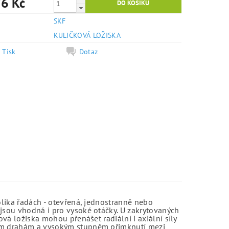
6 Kč
SKF
e
KULIČKOVÁ LOŽISKA
Tisk
Dotaz
olika řadách - otevřená, jednostranně nebo
jsou vhodná i pro vysoké otáčky. U zakrytovaných
vá ložiska mohou přenášet radiální i axiální síly
kým drahám a vysokým stupněm přimknutí mezi