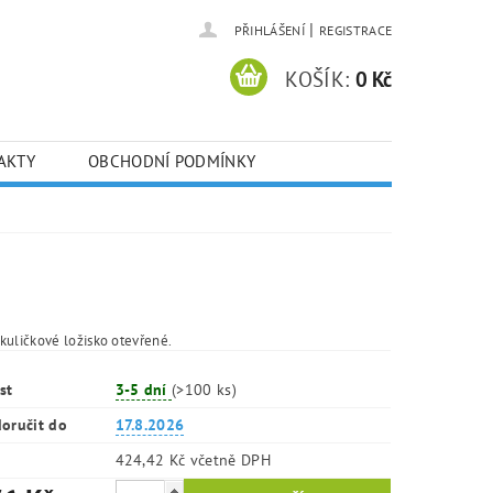
|
PŘIHLÁŠENÍ
REGISTRACE
KOŠÍK:
0 Kč
AKTY
OBCHODNÍ PODMÍNKY
kuličkové ložisko otevřené.
st
3-5 dní
(>100 ks)
oručit do
17.8.2026
424,42 Kč včetně DPH