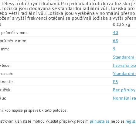
 tělesy a oběžnými drahami. Pro jednořadá kuličková ložiska je
 Ložiska jsou dodávána se standardní radiální vůlí, ložiska pr
bo větší radiální vůlí.Ložiska jsou vyráběna v normální přesno
žení s vyšší frekvencí otáčení se používají ložiska s vyšší přes
t
0.125 kg
í průměr v mm:
40
í průměr v mm:
68
v mm:
9
Standardní 
klece:
lisovaná oc
rozsah:
Standardní 
snosti:
P5
oužek:
Bez příruby 
ůle:
Normální ra
í, kdo napíše příspěvek k této položce.
istrovaní uživatelé mohou vkládat příspěvky. Prosím
přihlaste se
nebo se
regist