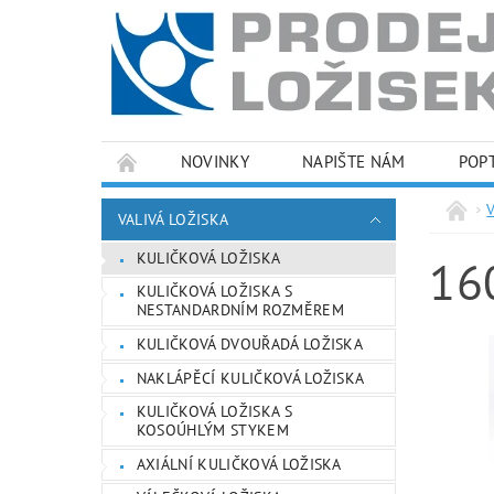
NOVINKY
NAPIŠTE NÁM
POP
PODMÍNKY OCHRANY OSOBNÍCH ÚDAJŮ
VALIVÁ LOŽISKA
KULIČKOVÁ LOŽISKA
16
KULIČKOVÁ LOŽISKA S
NESTANDARDNÍM ROZMĚREM
KULIČKOVÁ DVOUŘADÁ LOŽISKA
NAKLÁPĚCÍ KULIČKOVÁ LOŽISKA
KULIČKOVÁ LOŽISKA S
KOSOÚHLÝM STYKEM
AXIÁLNÍ KULIČKOVÁ LOŽISKA