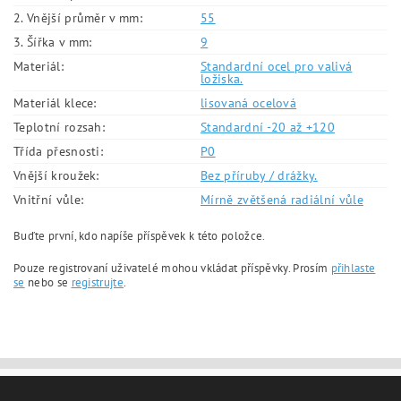
2. Vnější průměr v mm:
55
3. Šířka v mm:
9
Materiál:
Standardní ocel pro valivá
ložiska.
Materiál klece:
lisovaná ocelová
Teplotní rozsah:
Standardní -20 až +120
Třída přesnosti:
P0
Vnější kroužek:
Bez příruby / drážky.
Vnitřní vůle:
Mírně zvětšená radiální vůle
Buďte první, kdo napíše příspěvek k této položce.
Pouze registrovaní uživatelé mohou vkládat příspěvky. Prosím
přihlaste
se
nebo se
registrujte
.