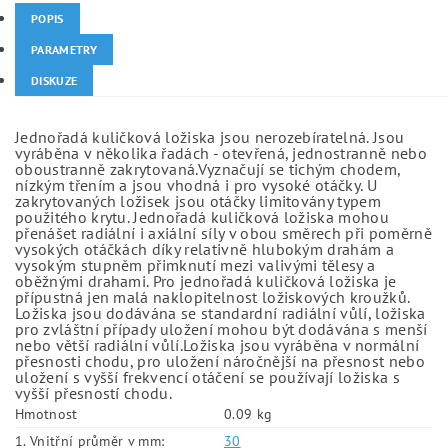
POPIS
PARAMETRY
DISKUZE
Jednořadá kuličková ložiska jsou nerozebíratelná. Jsou
vyráběna v několika řadách - otevřená, jednostranně nebo
oboustranně zakrytovaná.Vyznačují se tichým chodem,
nízkým třením a jsou vhodná i pro vysoké otáčky. U
zakrytovaných ložisek jsou otáčky limitovány typem
použitého krytu. Jednořadá kuličková ložiska mohou
přenášet radiální i axiální síly v obou směrech při poměrně
vysokých otáčkách díky relativně hlubokým drahám a
vysokým stupněm přimknutí mezi valivými tělesy a
oběžnými drahami. Pro jednořadá kuličková ložiska je
přípustná jen malá naklopitelnost ložiskových kroužků.
Ložiska jsou dodávána se standardní radiální vůlí, ložiska
pro zvláštní případy uložení mohou být dodávána s menší
nebo větší radiální vůlí.Ložiska jsou vyráběna v normální
přesnosti chodu, pro uložení náročnější na přesnost nebo
uložení s vyšší frekvencí otáčení se používají ložiska s
vyšší přesností chodu.
Hmotnost
0.09 kg
1. Vnitřní průměr v mm:
30