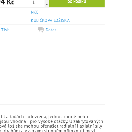
4 Kč
NKE
e
KULIČKOVÁ LOŽISKA
Tisk
Dotaz
olika řadách - otevřená, jednostranně nebo
jsou vhodná i pro vysoké otáčky. U zakrytovaných
vá ložiska mohou přenášet radiální i axiální síly
kým drahám a vysokým stupněm přimknutí mezi