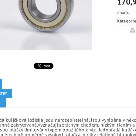
170,9
Značka
Kategori
ETRY
E
á kuličková ložiska jsou nerozebíratelná. Jsou vyráběna v něk
anně zakrytovaná.Vyznačují se tichým chodem, nízkým třením a 
jsou otáčky limitovány typem použitého krytu. Jednořadá kuličko
směrech při poměrně vysokých otáčkách díky relativně hlubo