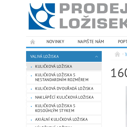
NOVINKY
NAPIŠTE NÁM
POP
PODMÍNKY OCHRANY OSOBNÍCH ÚDAJŮ
VALIVÁ LOŽISKA
KULIČKOVÁ LOŽISKA
16
KULIČKOVÁ LOŽISKA S
NESTANDARDNÍM ROZMĚREM
KULIČKOVÁ DVOUŘADÁ LOŽISKA
NAKLÁPĚCÍ KULIČKOVÁ LOŽISKA
KULIČKOVÁ LOŽISKA S
KOSOÚHLÝM STYKEM
AXIÁLNÍ KULIČKOVÁ LOŽISKA