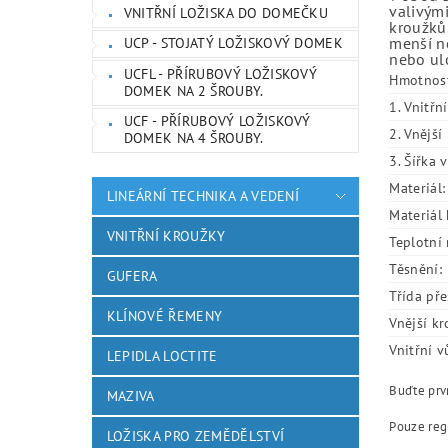
valivými
VNITŘNÍ LOŽISKA DO DOMEČKU
kroužků.
menší ne
UCP - STOJATÝ LOŽISKOVÝ DOMEK
nebo ulo
UCFL - PŘÍRUBOVÝ LOŽISKOVÝ
Hmotnos
DOMEK NA 2 ŠROUBY.
1. Vnitřn
UCF - PŘÍRUBOVÝ LOŽISKOVÝ
2. Vnějš
DOMEK NA 4 ŠROUBY.
3. Šířka 
Materiál:
LINEÁRNÍ TECHNIKA A VEDENÍ
Materiál 
VNITŘNÍ KROUŽKY
Teplotní 
Těsnění:
GUFERA
Třída pře
KLÍNOVÉ ŘEMENY
Vnější kr
Vnitřní v
LEPIDLA LOCTITE
Buďte prvn
MAZIVA
Pouze reg
LOŽISKA PRO ZEMĚDĚLSTVÍ