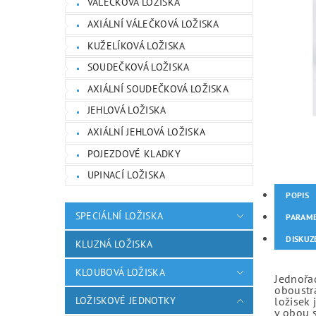
VÁLEČKOVÁ LOŽISKA
AXIÁLNÍ VÁLEČKOVÁ LOŽISKA
KUŽELÍKOVÁ LOŽISKA
SOUDEČKOVÁ LOŽISKA
AXIÁLNÍ SOUDEČKOVÁ LOŽISKA
JEHLOVÁ LOŽISKA
AXIÁLNÍ JEHLOVÁ LOŽISKA
POJEZDOVÉ KLADKY
UPINACÍ LOŽISKA
POPIS
SPECIÁLNÍ LOŽISKA
PARAM
DISKUZ
KLUZNÁ LOŽISKA
KLOUBOVÁ LOŽISKA
Jednořad
oboustr
LOŽISKOVÉ JEDNOTKY
ložisek 
v obou 