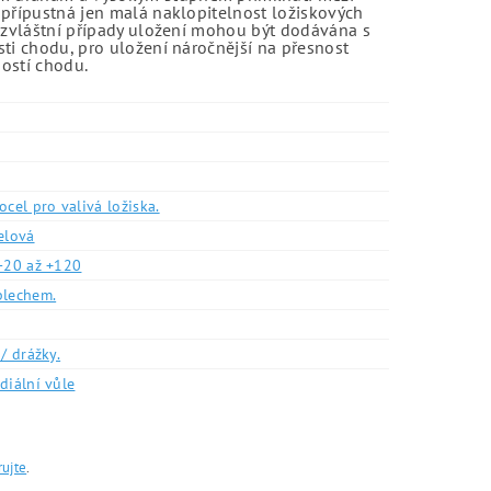
 přípustná jen malá naklopitelnost ložiskových
o zvláštní případy uložení mohou být dodávána s
sti chodu, pro uložení náročnější na přesnost
ností chodu.
ocel pro valivá ložiska.
elová
-20 až +120
plechem.
/ drážky.
diální vůle
rujte
.