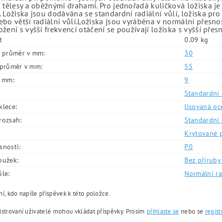
 tělesy a oběžnými drahami. Pro jednořadá kuličková ložiska je
 Ložiska jsou dodávána se standardní radiální vůlí, ložiska pr
bo větší radiální vůlí.Ložiska jsou vyráběna v normální přesno
žení s vyšší frekvencí otáčení se používají ložiska s vyšší přes
t
0.09 kg
í průměr v mm:
30
í průměr v mm:
55
v mm:
9
Standardní 
klece:
lisovaná oc
rozsah:
Standardní 
Krytované 
snosti:
P0
oužek:
Bez příruby 
ůle:
Normální ra
í, kdo napíše příspěvek k této položce.
istrovaní uživatelé mohou vkládat příspěvky. Prosím
přihlaste se
nebo se
regist