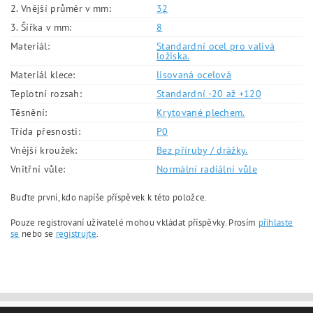
2. Vnější průměr v mm:
32
3. Šířka v mm:
8
Materiál:
Standardní ocel pro valivá
ložiska.
Materiál klece:
lisovaná ocelová
Teplotní rozsah:
Standardní -20 až +120
Těsnění:
Krytované plechem.
Třída přesnosti:
P0
Vnější kroužek:
Bez příruby / drážky.
Vnitřní vůle:
Normální radiální vůle
Buďte první, kdo napíše příspěvek k této položce.
Pouze registrovaní uživatelé mohou vkládat příspěvky. Prosím
přihlaste
se
nebo se
registrujte
.