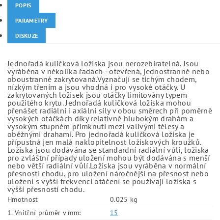
POPIS
PARAMETRY
DISKUZE
Jednořadá kuličková ložiska jsou nerozebíratelná. Jsou
vyráběna v několika řadách - otevřená, jednostranně nebo
oboustranně zakrytovaná.Vyznačují se tichým chodem,
nízkým třením a jsou vhodná i pro vysoké otáčky. U
zakrytovaných ložisek jsou otáčky limitovány typem
použitého krytu. Jednořadá kuličková ložiska mohou
přenášet radiální i axiální síly v obou směrech při poměrně
vysokých otáčkách díky relativně hlubokým drahám a
vysokým stupněm přimknutí mezi valivými tělesy a
oběžnými drahami. Pro jednořadá kuličková ložiska je
přípustná jen malá naklopitelnost ložiskových kroužků.
Ložiska jsou dodávána se standardní radiální vůlí, ložiska
pro zvláštní případy uložení mohou být dodávána s menší
nebo větší radiální vůlí.Ložiska jsou vyráběna v normální
přesnosti chodu, pro uložení náročnější na přesnost nebo
uložení s vyšší frekvencí otáčení se používají ložiska s
vyšší přesností chodu.
Hmotnost
0.025 kg
1. Vnitřní průměr v mm:
15