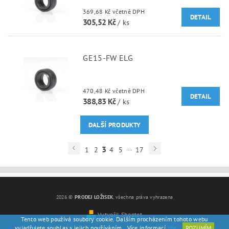
369,68 Kč včetně DPH
DETAIL
305,52 Kč
/ ks
GE15-FW ELG
470,48 Kč včetně DPH
DETAIL
388,83 Kč
/ ks
DALŠÍ PRODUKTY
...
3
1
2
4
5
17
2026 ©
PRODEJ LOŽISEK
, všechna práva vyhrazena
Vytvořil Shoptet
Tento web používá soubory cookie. Dalším procházením tohoto webu
vyjadřujete souhlas s jejich používáním.. Více informací
zde
.
ROZUMÍM