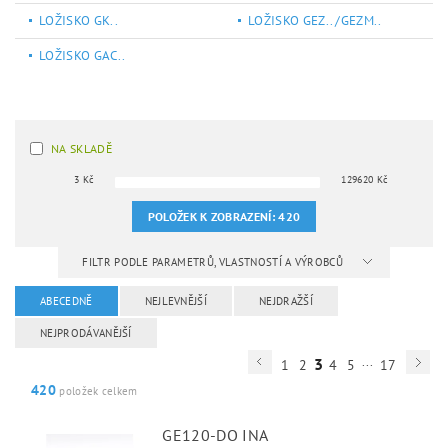
LOŽISKO GK..
LOŽISKO GEZ.. /GEZM..
LOŽISKO GAC..
NA SKLADĚ
3
Kč
129620
Kč
POLOŽEK K ZOBRAZENÍ:
420
FILTR PODLE PARAMETRŮ, VLASTNOSTÍ A VÝROBCŮ
ABECEDNĚ
NEJLEVNĚJŠÍ
NEJDRAŽŠÍ
NEJPRODÁVANĚJŠÍ
...
3
1
2
4
5
17
420
položek celkem
GE120-DO INA