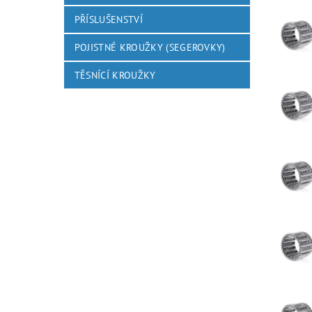
PŘÍSLUŠENSTVÍ
POJISTNÉ KROUŽKY (SEGEROVKY)
TĚSNÍCÍ KROUŽKY