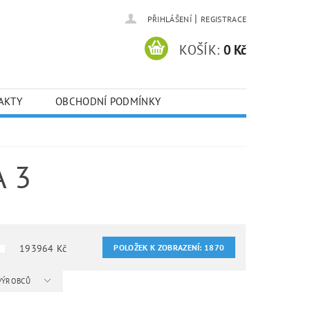
|
PŘIHLÁŠENÍ
REGISTRACE
KOŠÍK:
0 Kč
AKTY
OBCHODNÍ PODMÍNKY
A 3
193964
Kč
POLOŽEK K ZOBRAZENÍ:
1870
 VÝROBCŮ