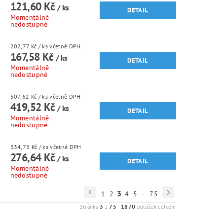
121,60 Kč
/ ks
DETAIL
Momentálně
nedostupné
202,77 Kč
/ ks
včetně DPH
167,58 Kč
/ ks
DETAIL
Momentálně
nedostupné
507,62 Kč
/ ks
včetně DPH
419,52 Kč
/ ks
DETAIL
Momentálně
nedostupné
334,73 Kč
/ ks
včetně DPH
276,64 Kč
/ ks
DETAIL
Momentálně
nedostupné
...
3
1
2
4
5
75
3
75
1870
Stránka
z
-
položek celkem