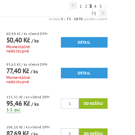
...
3
1
2
4
5
75
3
75
1870
Stránka
z
-
položek celkem
60,98 Kč
/ ks
včetně DPH
50,40 Kč
/ ks
DETAIL
Momentálně
nedostupné
93,65 Kč
/ ks
včetně DPH
77,40 Kč
/ ks
DETAIL
Momentálně
nedostupné
115,51 Kč
/ ks
včetně DPH
95,46 Kč
/ ks
3-5 dní
106,10 Kč
/ ks
včetně DPH
87,69 Kč
/ ks