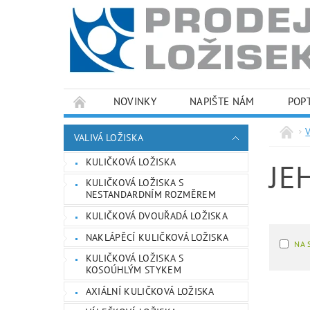
NOVINKY
NAPIŠTE NÁM
POP
PODMÍNKY OCHRANY OSOBNÍCH ÚDAJŮ
VALIVÁ LOŽISKA
KULIČKOVÁ LOŽISKA
JE
KULIČKOVÁ LOŽISKA S
NESTANDARDNÍM ROZMĚREM
KULIČKOVÁ DVOUŘADÁ LOŽISKA
NAKLÁPĚCÍ KULIČKOVÁ LOŽISKA
NA 
KULIČKOVÁ LOŽISKA S
KOSOÚHLÝM STYKEM
AXIÁLNÍ KULIČKOVÁ LOŽISKA