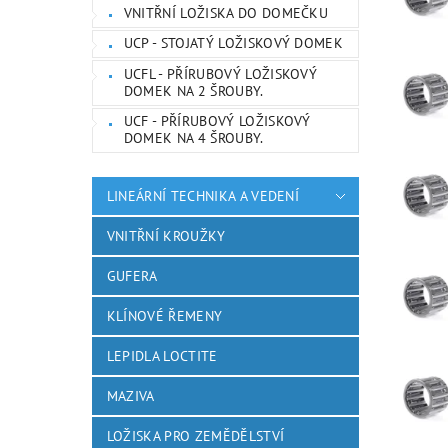
VNITŘNÍ LOŽISKA DO DOMEČKU
UCP - STOJATÝ LOŽISKOVÝ DOMEK
UCFL - PŘÍRUBOVÝ LOŽISKOVÝ
DOMEK NA 2 ŠROUBY.
UCF - PŘÍRUBOVÝ LOŽISKOVÝ
DOMEK NA 4 ŠROUBY.
LINEÁRNÍ TECHNIKA A VEDENÍ
VNITŘNÍ KROUŽKY
GUFERA
KLÍNOVÉ ŘEMENY
LEPIDLA LOCTITE
MAZIVA
LOŽISKA PRO ZEMĚDĚLSTVÍ