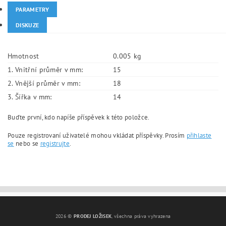
PARAMETRY
DISKUZE
Hmotnost
0.005 kg
1. Vnitřní průměr v mm:
15
2. Vnější průměr v mm:
18
3. Šířka v mm:
14
Buďte první, kdo napíše příspěvek k této položce.
Pouze registrovaní uživatelé mohou vkládat příspěvky. Prosím
přihlaste
se
nebo se
registrujte
.
2026 ©
PRODEJ LOŽISEK
, všechna práva vyhrazena