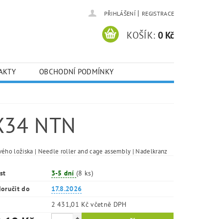
|
PŘIHLÁŠENÍ
REGISTRACE
KOŠÍK:
0 Kč
AKTY
OBCHODNÍ PODMÍNKY
X34 NTN
vého ložiska | Needle roller and cage assembly | Nadelkranz
st
3-5 dní
(8 ks)
oručit do
17.8.2026
2 431,01 Kč včetně DPH