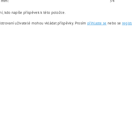
v mm:
34
í, kdo napíše příspěvek k této položce.
istrovaní uživatelé mohou vkládat příspěvky. Prosím
přihlaste se
nebo se
regist