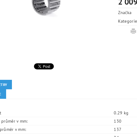
2 009
Značka
Kategori
ETRY
E
t
0.29 kg
í průměr v mm:
130
í průměr v mm:
137