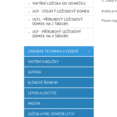
3. Šířka 
VNITŘNÍ LOŽISKA DO DOMEČKU
Buďte prvn
UCP - STOJATÝ LOŽISKOVÝ DOMEK
UCFL - PŘÍRUBOVÝ LOŽISKOVÝ
Pouze reg
DOMEK NA 2 ŠROUBY.
UCF - PŘÍRUBOVÝ LOŽISKOVÝ
DOMEK NA 4 ŠROUBY.
LINEÁRNÍ TECHNIKA A VEDENÍ
VNITŘNÍ KROUŽKY
GUFERA
KLÍNOVÉ ŘEMENY
LEPIDLA LOCTITE
MAZIVA
LOŽISKA PRO ZEMĚDĚLSTVÍ