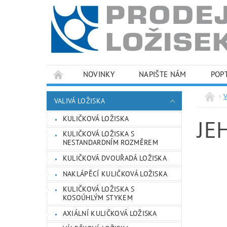
NOVINKY
NAPIŠTE NÁM
POP
PODMÍNKY OCHRANY OSOBNÍCH ÚDAJŮ
VALIVÁ LOŽISKA
KULIČKOVÁ LOŽISKA
JE
KULIČKOVÁ LOŽISKA S
NESTANDARDNÍM ROZMĚREM
KULIČKOVÁ DVOUŘADÁ LOŽISKA
NAKLÁPĚCÍ KULIČKOVÁ LOŽISKA
KULIČKOVÁ LOŽISKA S
KOSOÚHLÝM STYKEM
AXIÁLNÍ KULIČKOVÁ LOŽISKA