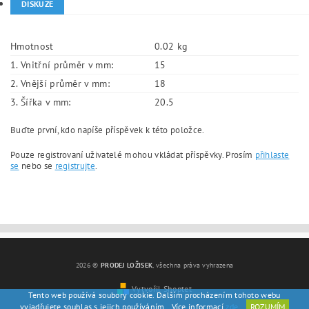
DISKUZE
Hmotnost
0.02 kg
1. Vnitřní průměr v mm:
15
2. Vnější průměr v mm:
18
3. Šířka v mm:
20.5
Buďte první, kdo napíše příspěvek k této položce.
Pouze registrovaní uživatelé mohou vkládat příspěvky. Prosím
přihlaste
se
nebo se
registrujte
.
2026 ©
PRODEJ LOŽISEK
, všechna práva vyhrazena
Vytvořil Shoptet
Tento web používá soubory cookie. Dalším procházením tohoto webu
vyjadřujete souhlas s jejich používáním.. Více informací
zde
.
ROZUMÍM