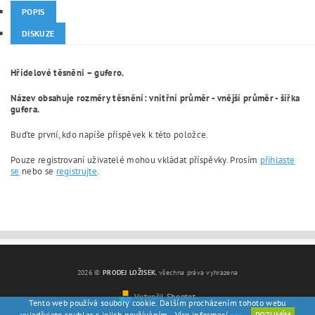
POPIS
DISKUZE
Hřídelové těsnění – gufero.
Název obsahuje rozměry těsnění: vnitřní průměr - vnější průměr - šířka
gufera.
Buďte první, kdo napíše příspěvek k této položce.
Pouze registrovaní uživatelé mohou vkládat příspěvky. Prosím
přihlaste
se
nebo se
registrujte
.
2026 ©
PRODEJ LOŽISEK
, všechna práva vyhrazena
Vytvořil Shoptet
Tento web používá soubory cookie. Dalším procházením tohoto webu
vyjadřujete souhlas s jejich používáním.. Více informací
zde
.
ROZUMÍM