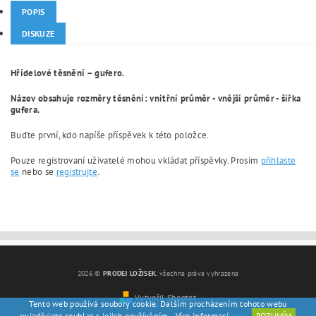
POPIS
DISKUZE
Hřídelové těsnění – gufero.
Název obsahuje rozměry těsnění: vnitřní průměr - vnější průměr - šířka
gufera.
Buďte první, kdo napíše příspěvek k této položce.
Pouze registrovaní uživatelé mohou vkládat příspěvky. Prosím
přihlaste
se
nebo se
registrujte
.
2026 ©
PRODEJ LOŽISEK
, všechna práva vyhrazena
Vytvořil Shoptet
Tento web používá soubory cookie. Dalším procházením tohoto webu
vyjadřujete souhlas s jejich používáním.. Více informací
zde
.
ROZUMÍM