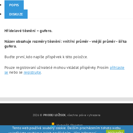
POPIS
DISKUZE
Hřídelové těsnění – gufero.
Název obsahuje rozměry těsnění: vnitřní průměr - vnější průměr - šířka
gufera.
Buďte první, kdo napíše příspěvek k této položce.
Pouze registrovaní uživatelé mohou vkládat příspěvky. Prosím
přihlaste
se
nebo se
registrujte
.
2026 ©
PRODEJ LOŽISEK
, všechna práva vyhrazena
Vytvořil Shoptet
Tento web používá soubory cookie. Dalším procházením tohoto webu
vyjadřujete souhlas s jejich používáním.. Více informací
zde
.
ROZUMÍM