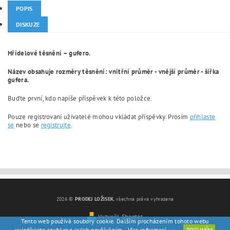
POPIS
DISKUZE
Hřídelové těsnění – gufero.
Název obsahuje rozměry těsnění: vnitřní průměr - vnější průměr - šířka
gufera.
Buďte první, kdo napíše příspěvek k této položce.
Pouze registrovaní uživatelé mohou vkládat příspěvky. Prosím
přihlaste
se
nebo se
registrujte
.
2026 ©
PRODEJ LOŽISEK
, všechna práva vyhrazena
Vytvořil Shoptet
Tento web používá soubory cookie. Dalším procházením tohoto webu
vyjadřujete souhlas s jejich používáním.. Více informací
zde
.
ROZUMÍM