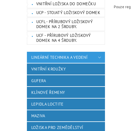
VNITŘNÍ LOŽISKA DO DOMEČKU
Pouze reg
UCP - STOJATÝ LOŽISKOVÝ DOMEK
UCFL - PŘÍRUBOVÝ LOŽISKOVÝ
DOMEK NA 2 ŠROUBY.
UCF - PŘÍRUBOVÝ LOŽISKOVÝ
DOMEK NA 4 ŠROUBY.
LINEÁRNÍ TECHNIKA A VEDENÍ
VNITŘNÍ KROUŽKY
GUFERA
KLÍNOVÉ ŘEMENY
LEPIDLA LOCTITE
MAZIVA
LOŽISKA PRO ZEMĚDĚLSTVÍ