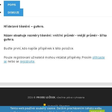
POPIS
DISKUZE
Hřídelové těsnění – gufero.
Název obsahuje rozměry těsnění: vnitřní průměr - vnější průměr - šířka
gufera.
Buďte první, kdo napíše příspěvek k této položce.
Pouze registrovaní uživatelé mohou vkládat příspěvky. Prosím
přihlaste
se
nebo se
registrujte
.
2026 ©
PRODEJ LOŽISEK
, všechna práva vyhrazena
Vytvořil Shoptet
Tento web používá soubory cookie. Dalším procházením tohoto webu