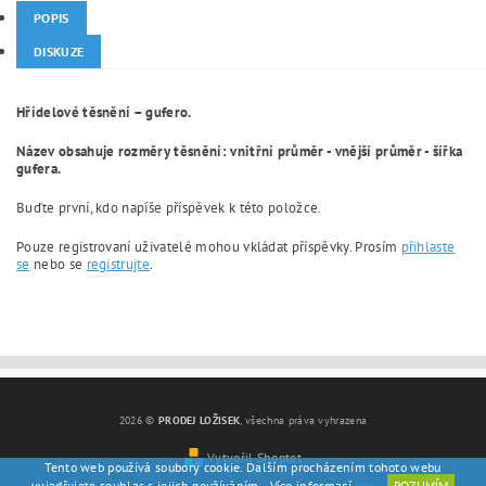
POPIS
DISKUZE
Hřídelové těsnění – gufero.
Název obsahuje rozměry těsnění: vnitřní průměr - vnější průměr - šířka
gufera.
Buďte první, kdo napíše příspěvek k této položce.
Pouze registrovaní uživatelé mohou vkládat příspěvky. Prosím
přihlaste
se
nebo se
registrujte
.
2026 ©
PRODEJ LOŽISEK
, všechna práva vyhrazena
Vytvořil Shoptet
Tento web používá soubory cookie. Dalším procházením tohoto webu
vyjadřujete souhlas s jejich používáním.. Více informací
zde
.
ROZUMÍM