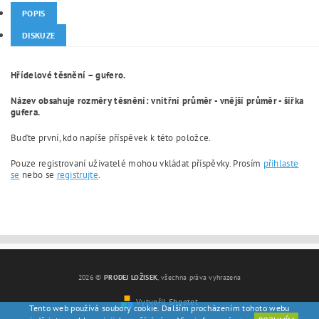
POPIS
DISKUZE
Hřídelové těsnění – gufero.
Název obsahuje rozměry těsnění: vnitřní průměr - vnější průměr - šířka
gufera.
Buďte první, kdo napíše příspěvek k této položce.
Pouze registrovaní uživatelé mohou vkládat příspěvky. Prosím
přihlaste
se
nebo se
registrujte
.
2026 ©
PRODEJ LOŽISEK
, všechna práva vyhrazena
Vytvořil Shoptet
Tento web používá soubory cookie. Dalším procházením tohoto webu