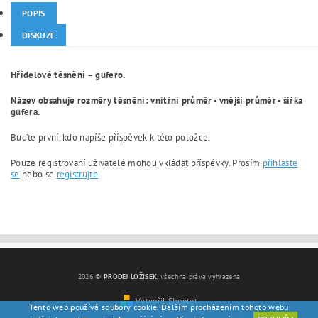
POPIS
DISKUZE
Hřídelové těsnění – gufero.
Název obsahuje rozměry těsnění: vnitřní průměr - vnější průměr - šířka
gufera.
Buďte první, kdo napíše příspěvek k této položce.
Pouze registrovaní uživatelé mohou vkládat příspěvky. Prosím
přihlaste
se
nebo se
registrujte
.
2026 ©
PRODEJ LOŽISEK
, všechna práva vyhrazena
Vytvořil Shoptet
Tento web používá soubory cookie. Dalším procházením tohoto webu