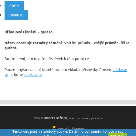
POPIS
DISKUZE
Hřídelové těsnění – gufero.
Název obsahuje rozměry těsnění: vnitřní průměr - vnější průměr - šířka
gufera.
Buďte první, kdo napíše příspěvek k této položce.
Pouze registrovaní uživatelé mohou vkládat příspěvky. Prosím
přihlaste
se
nebo se
registrujte
.
2026 ©
PRODEJ LOŽISEK
, všechna práva vyhrazena
Vytvořil Shoptet
Tento web používá soubory cookie. Dalším procházením tohoto webu