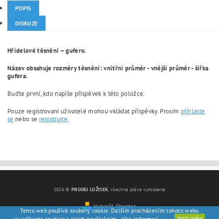
POPIS
DISKUZE
Hřídelové těsnění – gufero.
Název obsahuje rozměry těsnění: vnitřní průměr - vnější průměr - šířka
gufera.
Buďte první, kdo napíše příspěvek k této položce.
Pouze registrovaní uživatelé mohou vkládat příspěvky. Prosím
přihlaste
se
nebo se
registrujte
.
2026 ©
PRODEJ LOŽISEK
, všechna práva vyhrazena
Vytvořil Shoptet
Tento web používá soubory cookie. Dalším procházením tohoto webu
vyjadřujete souhlas s jejich používáním.. Více informací
zde
.
ROZUMÍM