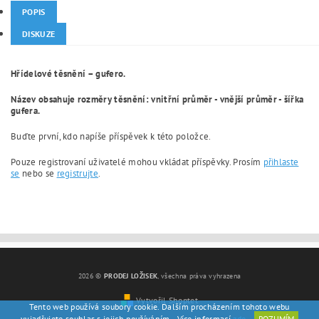
POPIS
DISKUZE
Hřídelové těsnění – gufero.
Název obsahuje rozměry těsnění: vnitřní průměr - vnější průměr - šířka
gufera.
Buďte první, kdo napíše příspěvek k této položce.
Pouze registrovaní uživatelé mohou vkládat příspěvky. Prosím
přihlaste
se
nebo se
registrujte
.
2026 ©
PRODEJ LOŽISEK
, všechna práva vyhrazena
Vytvořil Shoptet
Tento web používá soubory cookie. Dalším procházením tohoto webu
vyjadřujete souhlas s jejich používáním.. Více informací
zde
.
ROZUMÍM