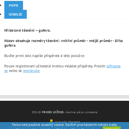
POPIS
DISKUZE
Hřídelové těsnění – gufero.
Název obsahuje rozměry těsnění: vnitřní průměr - vnější průměr - šířka
gufera.
Buďte první, kdo napíše příspěvek k této položce.
Pouze registrovaní uživatelé mohou vkládat příspěvky. Prosím
přihlaste
se
nebo se
registrujte
.
2026 ©
PRODEJ LOŽISEK
, všechna práva vyhrazena
Vytvořil Shoptet
Tento web používá soubory cookie. Dalším procházením tohoto webu