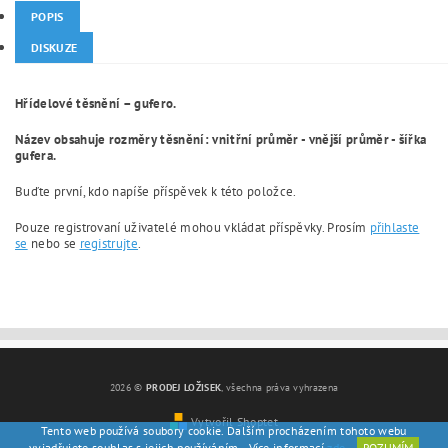
POPIS
DISKUZE
Hřídelové těsnění – gufero.
Název obsahuje rozměry těsnění: vnitřní průměr - vnější průměr - šířka
gufera.
Buďte první, kdo napíše příspěvek k této položce.
Pouze registrovaní uživatelé mohou vkládat příspěvky. Prosím
přihlaste
se
nebo se
registrujte
.
2026 ©
PRODEJ LOŽISEK
, všechna práva vyhrazena
Vytvořil Shoptet
Tento web používá soubory cookie. Dalším procházením tohoto webu
vyjadřujete souhlas s jejich používáním.. Více informací
zde
.
ROZUMÍM