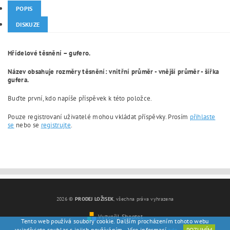
POPIS
DISKUZE
Hřídelové těsnění – gufero.
Název obsahuje rozměry těsnění: vnitřní průměr - vnější průměr - šířka
gufera.
Buďte první, kdo napíše příspěvek k této položce.
Pouze registrovaní uživatelé mohou vkládat příspěvky. Prosím
přihlaste
se
nebo se
registrujte
.
2026 ©
PRODEJ LOŽISEK
, všechna práva vyhrazena
Vytvořil Shoptet
Tento web používá soubory cookie. Dalším procházením tohoto webu
vyjadřujete souhlas s jejich používáním.. Více informací
zde
.
ROZUMÍM