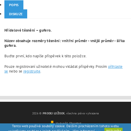
POPIS
DISKUZE
Hřídelové těsnění – gufero.
Název obsahuje rozměry těsnění: vnitřní průměr - vnější průměr - šířka
gufera.
Buďte první, kdo napíše příspěvek k této položce.
Pouze registrovaní uživatelé mohou vkládat příspěvky. Prosím
přihlaste
se
nebo se
registrujte
.
2026 ©
PRODEJ LOŽISEK
, všechna práva vyhrazena
Vytvořil Shoptet
Tento web používá soubory cookie. Dalším procházením tohoto webu
vyjadřujete souhlas s jejich používáním.. Více informací
zde
.
ROZUMÍM