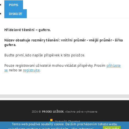
POPIS
DISKUZE
Hřídelové těsnění – gufero.
Název obsahuje rozměry těsnění: vnitřní průměr - vnější průměr - šířka
gufera.
Buďte první, kdo napíše příspěvek k této položce.
Pouze registrovaní uživatelé mohou vkládat příspěvky. Prosím
přihlaste
se
nebo se
registrujte
.
2026 ©
PRODEJ LOŽISEK
, všechna práva vyhrazena
Vytvořil Shoptet
Tento web používá soubory cookie. Dalším procházením tohoto webu
vyjadřujete souhlas s jejich používáním.. Více informací
zde
.
ROZUMÍM