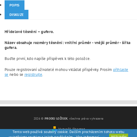
POPIS
DISKUZE
Hřídelové těsnění – gufero.
Název obsahuje rozměry těsnění: vnitřní průměr - vnější průměr - šířka
gufera.
Buďte první, kdo napíše příspěvek k této položce.
Pouze registrovaní uživatelé mohou vkládat příspěvky. Prosím
přihlaste
se
nebo se
registrujte
.
2026 ©
PRODEJ LOŽISEK
, všechna práva vyhrazena
Vytvořil Shoptet
Tento web používá soubory cookie. Dalším procházením tohoto webu
vyjadřujete souhlas s jejich používáním.. Více informací
zde
.
ROZUMÍM