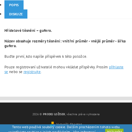
POPIS
DISKUZE
Hřídelové těsnění – gufero.
Název obsahuje rozměry těsnění: vnitřní průměr - vnější průměr - šířka
gufera.
Buďte první, kdo napíše příspěvek k této položce.
Pouze registrovaní uživatelé mohou vkládat příspěvky. Prosím
přihlaste
se
nebo se
registrujte
.
2026 ©
PRODEJ LOŽISEK
, všechna práva vyhrazena
Vytvořil Shoptet
Tento web používá soubory cookie. Dalším procházením tohoto webu
vyjadřujete souhlas s jejich používáním.. Více informací
zde
.
ROZUMÍM