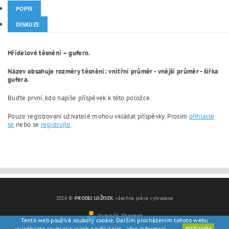
POPIS
DISKUZE
Hřídelové těsnění – gufero.
Název obsahuje rozměry těsnění: vnitřní průměr - vnější průměr - šířka
gufera.
Buďte první, kdo napíše příspěvek k této položce.
Pouze registrovaní uživatelé mohou vkládat příspěvky. Prosím
přihlaste
se
nebo se
registrujte
.
2026 ©
PRODEJ LOŽISEK
, všechna práva vyhrazena
Vytvořil Shoptet
Tento web používá soubory cookie. Dalším procházením tohoto webu
vyjadřujete souhlas s jejich používáním.. Více informací
zde
.
ROZUMÍM