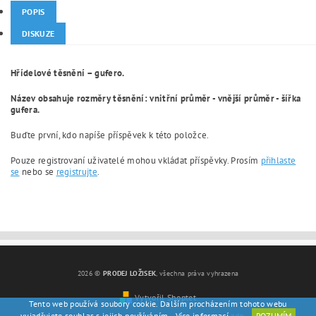
POPIS
DISKUZE
Hřídelové těsnění – gufero.
Název obsahuje rozměry těsnění: vnitřní průměr - vnější průměr - šířka
gufera.
Buďte první, kdo napíše příspěvek k této položce.
Pouze registrovaní uživatelé mohou vkládat příspěvky. Prosím
přihlaste
se
nebo se
registrujte
.
2026 ©
PRODEJ LOŽISEK
, všechna práva vyhrazena
Vytvořil Shoptet
Tento web používá soubory cookie. Dalším procházením tohoto webu
vyjadřujete souhlas s jejich používáním.. Více informací
zde
.
ROZUMÍM