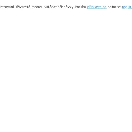
istrovaní uživatelé mohou vkládat příspěvky. Prosím
přihlaste se
nebo se
regist