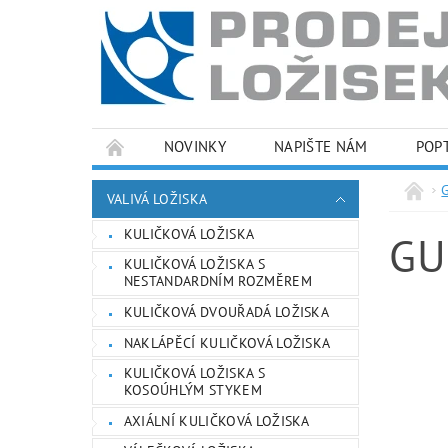
NOVINKY
NAPIŠTE NÁM
POP
PODMÍNKY OCHRANY OSOBNÍCH ÚDAJŮ
VALIVÁ LOŽISKA
KULIČKOVÁ LOŽISKA
GU
KULIČKOVÁ LOŽISKA S
NESTANDARDNÍM ROZMĚREM
KULIČKOVÁ DVOUŘADÁ LOŽISKA
NAKLÁPĚCÍ KULIČKOVÁ LOŽISKA
KULIČKOVÁ LOŽISKA S
KOSOÚHLÝM STYKEM
AXIÁLNÍ KULIČKOVÁ LOŽISKA