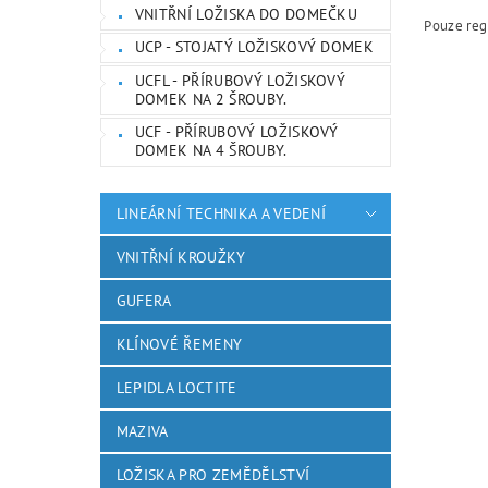
VNITŘNÍ LOŽISKA DO DOMEČKU
Pouze reg
UCP - STOJATÝ LOŽISKOVÝ DOMEK
UCFL - PŘÍRUBOVÝ LOŽISKOVÝ
DOMEK NA 2 ŠROUBY.
UCF - PŘÍRUBOVÝ LOŽISKOVÝ
DOMEK NA 4 ŠROUBY.
LINEÁRNÍ TECHNIKA A VEDENÍ
VNITŘNÍ KROUŽKY
GUFERA
KLÍNOVÉ ŘEMENY
LEPIDLA LOCTITE
MAZIVA
LOŽISKA PRO ZEMĚDĚLSTVÍ