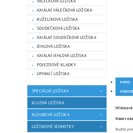
VÁLEČKOVÁ LOŽISKA
AXIÁLNÍ VÁLEČKOVÁ LOŽISKA
KUŽELÍKOVÁ LOŽISKA
SOUDEČKOVÁ LOŽISKA
AXIÁLNÍ SOUDEČKOVÁ LOŽISKA
JEHLOVÁ LOŽISKA
AXIÁLNÍ JEHLOVÁ LOŽISKA
POJEZDOVÉ KLADKY
UPINACÍ LOŽISKA
POPIS
SPECIÁLNÍ LOŽISKA
DISKUZ
KLUZNÁ LOŽISKA
Hřídelové
KLOUBOVÁ LOŽISKA
Název obsa
LOŽISKOVÉ JEDNOTKY
Buďte prvn