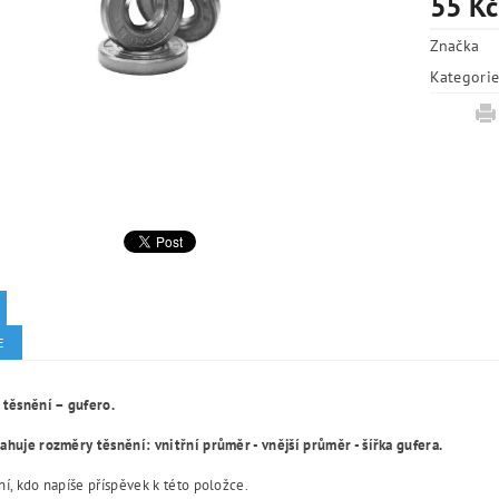
55 Kč
Značka
Kategori
E
 těsnění – gufero.
huje rozměry těsnění: vnitřní průměr - vnější průměr - šířka gufera.
í, kdo napíše příspěvek k této položce.