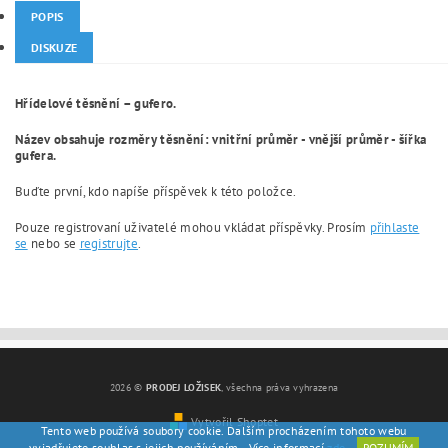
POPIS
DISKUZE
Hřídelové těsnění – gufero.
Název obsahuje rozměry těsnění: vnitřní průměr - vnější průměr - šířka
gufera.
Buďte první, kdo napíše příspěvek k této položce.
Pouze registrovaní uživatelé mohou vkládat příspěvky. Prosím
přihlaste
se
nebo se
registrujte
.
2026 ©
PRODEJ LOŽISEK
, všechna práva vyhrazena
Vytvořil Shoptet
Tento web používá soubory cookie. Dalším procházením tohoto webu
vyjadřujete souhlas s jejich používáním.. Více informací
zde
.
ROZUMÍM