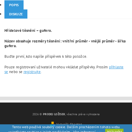
POPIS
DISKUZE
Hřídelové těsnění – gufero.
Název obsahuje rozměry těsnění: vnitřní průměr - vnější průměr - šířka
gufera.
Buďte první, kdo napíše příspěvek k této položce.
Pouze registrovaní uživatelé mohou vkládat příspěvky. Prosím
přihlaste
se
nebo se
registrujte
.
2026 ©
PRODEJ LOŽISEK
, všechna práva vyhrazena
Vytvořil Shoptet
Tento web používá soubory cookie. Dalším procházením tohoto webu
vyjadřujete souhlas s jejich používáním.. Více informací
zde
.
ROZUMÍM