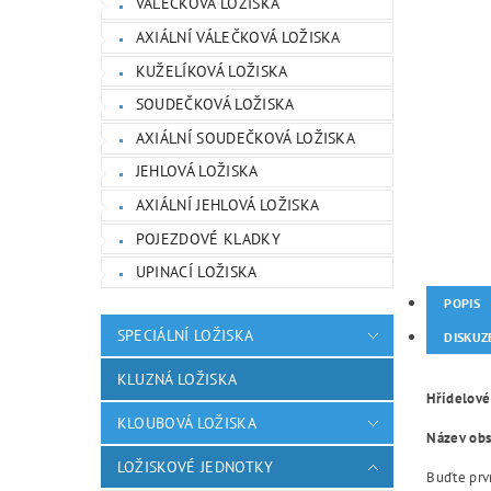
VÁLEČKOVÁ LOŽISKA
AXIÁLNÍ VÁLEČKOVÁ LOŽISKA
KUŽELÍKOVÁ LOŽISKA
SOUDEČKOVÁ LOŽISKA
AXIÁLNÍ SOUDEČKOVÁ LOŽISKA
JEHLOVÁ LOŽISKA
AXIÁLNÍ JEHLOVÁ LOŽISKA
POJEZDOVÉ KLADKY
UPINACÍ LOŽISKA
POPIS
SPECIÁLNÍ LOŽISKA
DISKUZ
KLUZNÁ LOŽISKA
Hřídelové
KLOUBOVÁ LOŽISKA
Název obsa
LOŽISKOVÉ JEDNOTKY
Buďte prvn