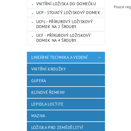
VNITŘNÍ LOŽISKA DO DOMEČKU
Pouze reg
UCP - STOJATÝ LOŽISKOVÝ DOMEK
UCFL - PŘÍRUBOVÝ LOŽISKOVÝ
DOMEK NA 2 ŠROUBY.
UCF - PŘÍRUBOVÝ LOŽISKOVÝ
DOMEK NA 4 ŠROUBY.
LINEÁRNÍ TECHNIKA A VEDENÍ
VNITŘNÍ KROUŽKY
GUFERA
KLÍNOVÉ ŘEMENY
LEPIDLA LOCTITE
MAZIVA
LOŽISKA PRO ZEMĚDĚLSTVÍ