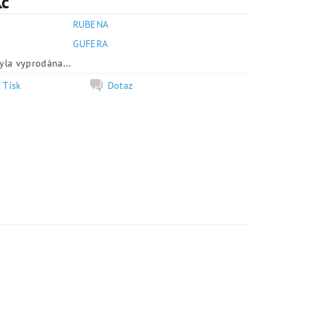
Kč
RUBENA
e
GUFERA
yla vyprodána...
Tisk
Dotaz