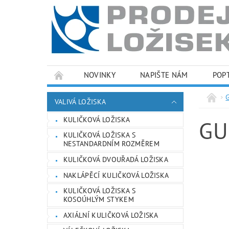
NOVINKY
NAPIŠTE NÁM
POP
PODMÍNKY OCHRANY OSOBNÍCH ÚDAJŮ
VALIVÁ LOŽISKA
KULIČKOVÁ LOŽISKA
GU
KULIČKOVÁ LOŽISKA S
NESTANDARDNÍM ROZMĚREM
KULIČKOVÁ DVOUŘADÁ LOŽISKA
NAKLÁPĚCÍ KULIČKOVÁ LOŽISKA
KULIČKOVÁ LOŽISKA S
KOSOÚHLÝM STYKEM
AXIÁLNÍ KULIČKOVÁ LOŽISKA