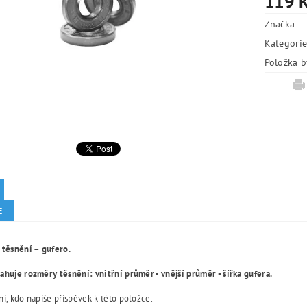
119 
Značka
Kategori
Položka b
E
 těsnění – gufero.
huje rozměry těsnění: vnitřní průměr - vnější průměr - šířka gufera.
í, kdo napíše příspěvek k této položce.