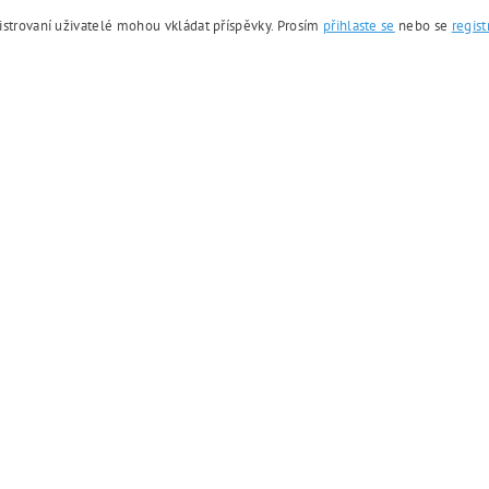
istrovaní uživatelé mohou vkládat příspěvky. Prosím
přihlaste se
nebo se
regist