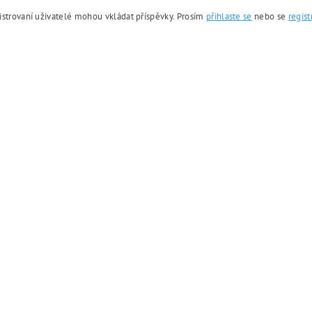
istrovaní uživatelé mohou vkládat příspěvky. Prosím
přihlaste se
nebo se
regist