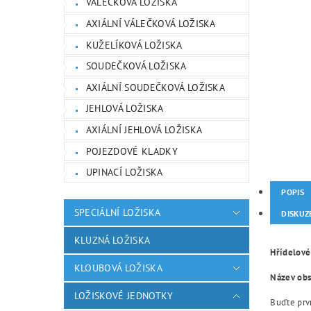
VÁLEČKOVÁ LOŽISKA
AXIÁLNÍ VÁLEČKOVÁ LOŽISKA
KUŽELÍKOVÁ LOŽISKA
SOUDEČKOVÁ LOŽISKA
AXIÁLNÍ SOUDEČKOVÁ LOŽISKA
JEHLOVÁ LOŽISKA
AXIÁLNÍ JEHLOVÁ LOŽISKA
POJEZDOVÉ KLADKY
UPINACÍ LOŽISKA
POPIS
SPECIÁLNÍ LOŽISKA
DISKUZ
KLUZNÁ LOŽISKA
Hřídelové
KLOUBOVÁ LOŽISKA
Název obsa
LOŽISKOVÉ JEDNOTKY
Buďte prvn