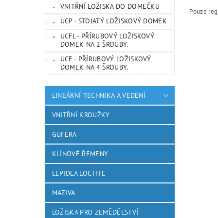
VNITŘNÍ LOŽISKA DO DOMEČKU
Pouze reg
UCP - STOJATÝ LOŽISKOVÝ DOMEK
UCFL - PŘÍRUBOVÝ LOŽISKOVÝ
DOMEK NA 2 ŠROUBY.
UCF - PŘÍRUBOVÝ LOŽISKOVÝ
DOMEK NA 4 ŠROUBY.
LINEÁRNÍ TECHNIKA A VEDENÍ
VNITŘNÍ KROUŽKY
GUFERA
KLÍNOVÉ ŘEMENY
LEPIDLA LOCTITE
MAZIVA
LOŽISKA PRO ZEMĚDĚLSTVÍ