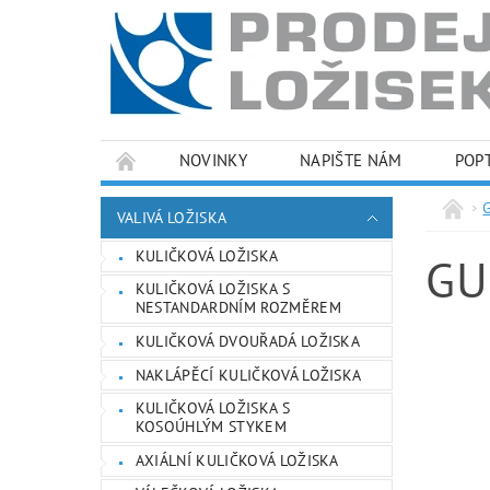
NOVINKY
NAPIŠTE NÁM
POP
PODMÍNKY OCHRANY OSOBNÍCH ÚDAJŮ
VALIVÁ LOŽISKA
KULIČKOVÁ LOŽISKA
GU
KULIČKOVÁ LOŽISKA S
NESTANDARDNÍM ROZMĚREM
KULIČKOVÁ DVOUŘADÁ LOŽISKA
NAKLÁPĚCÍ KULIČKOVÁ LOŽISKA
KULIČKOVÁ LOŽISKA S
KOSOÚHLÝM STYKEM
AXIÁLNÍ KULIČKOVÁ LOŽISKA