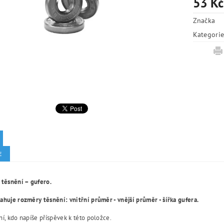
53 Kč
Značka
Kategori
E
 těsnění – gufero.
huje rozměry těsnění: vnitřní průměr - vnější průměr - šířka gufera.
í, kdo napíše příspěvek k této položce.