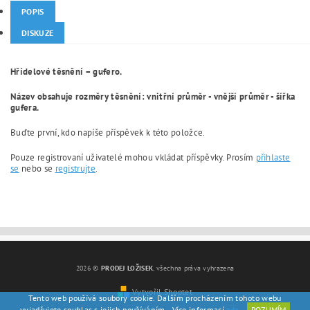
POPIS
DISKUZE
Hřídelové těsnění – gufero.
Název obsahuje rozměry těsnění: vnitřní průměr - vnější průměr - šířka
gufera.
Buďte první, kdo napíše příspěvek k této položce.
Pouze registrovaní uživatelé mohou vkládat příspěvky. Prosím
přihlaste
se
nebo se
registrujte
.
2026 ©
PRODEJ LOŽISEK
, všechna práva vyhrazena
Vytvořil Shoptet
Tento web používá soubory cookie. Dalším procházením tohoto webu
vyjadřujete souhlas s jejich používáním.. Více informací
zde
.
ROZUMÍM