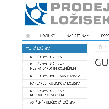
NOVINKY
NAPIŠTE NÁM
POP
PODMÍNKY OCHRANY OSOBNÍCH ÚDAJŮ
VALIVÁ LOŽISKA
KULIČKOVÁ LOŽISKA
GU
KULIČKOVÁ LOŽISKA S
NESTANDARDNÍM ROZMĚREM
KULIČKOVÁ DVOUŘADÁ LOŽISKA
NAKLÁPĚCÍ KULIČKOVÁ LOŽISKA
KULIČKOVÁ LOŽISKA S
KOSOÚHLÝM STYKEM
AXIÁLNÍ KULIČKOVÁ LOŽISKA