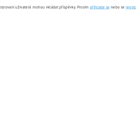
istrovaní uživatelé mohou vkládat příspěvky. Prosím
přihlaste se
nebo se
regist