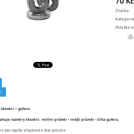
70 Kč
Značka
Kategori
Položka b
E
 těsnění – gufero.
huje rozměry těsnění: vnitřní průměr - vnější průměr - šířka gufera.
í, kdo napíše příspěvek k této položce.