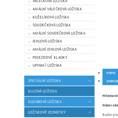
VÁLEČKOVÁ LOŽISKA
AXIÁLNÍ VÁLEČKOVÁ LOŽISKA
KUŽELÍKOVÁ LOŽISKA
SOUDEČKOVÁ LOŽISKA
AXIÁLNÍ SOUDEČKOVÁ LOŽISKA
JEHLOVÁ LOŽISKA
AXIÁLNÍ JEHLOVÁ LOŽISKA
POJEZDOVÉ KLADKY
UPINACÍ LOŽISKA
POPIS
SPECIÁLNÍ LOŽISKA
DISKUZ
KLUZNÁ LOŽISKA
Hřídelové
KLOUBOVÁ LOŽISKA
Název obsa
LOŽISKOVÉ JEDNOTKY
Buďte prvn