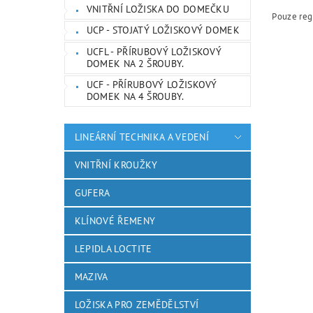
VNITŘNÍ LOŽISKA DO DOMEČKU
Pouze reg
UCP - STOJATÝ LOŽISKOVÝ DOMEK
UCFL - PŘÍRUBOVÝ LOŽISKOVÝ
DOMEK NA 2 ŠROUBY.
UCF - PŘÍRUBOVÝ LOŽISKOVÝ
DOMEK NA 4 ŠROUBY.
LINEÁRNÍ TECHNIKA A VEDENÍ
VNITŘNÍ KROUŽKY
GUFERA
KLÍNOVÉ ŘEMENY
LEPIDLA LOCTITE
MAZIVA
LOŽISKA PRO ZEMĚDĚLSTVÍ