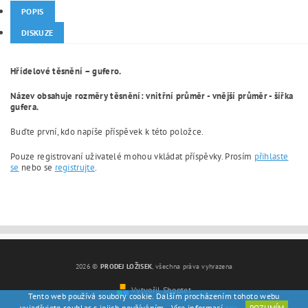
POPIS
DISKUZE
Hřídelové těsnění – gufero.
Název obsahuje rozměry těsnění: vnitřní průměr - vnější průměr - šířka
gufera.
Buďte první, kdo napíše příspěvek k této položce.
Pouze registrovaní uživatelé mohou vkládat příspěvky. Prosím
přihlaste
se
nebo se
registrujte
.
2026 ©
PRODEJ LOŽISEK
, všechna práva vyhrazena
Vytvořil Shoptet
Tento web používá soubory cookie. Dalším procházením tohoto webu
vyjadřujete souhlas s jejich používáním.. Více informací
zde
.
ROZUMÍM