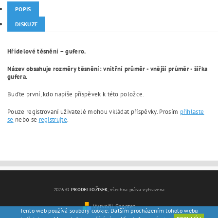
POPIS
DISKUZE
Hřídelové těsnění – gufero.
Název obsahuje rozměry těsnění: vnitřní průměr - vnější průměr - šířka
gufera.
Buďte první, kdo napíše příspěvek k této položce.
Pouze registrovaní uživatelé mohou vkládat příspěvky. Prosím
přihlaste
se
nebo se
registrujte
.
2026 ©
PRODEJ LOŽISEK
, všechna práva vyhrazena
Vytvořil Shoptet
Tento web používá soubory cookie. Dalším procházením tohoto webu