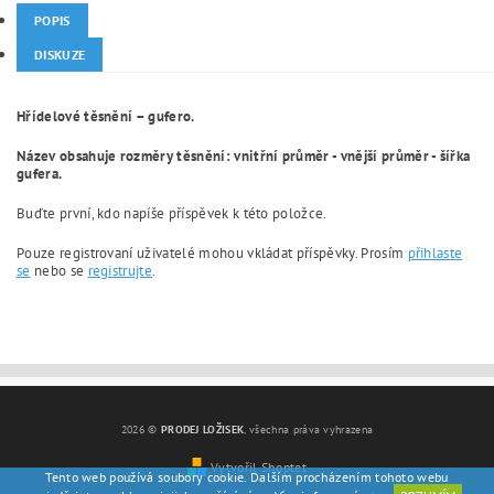
POPIS
DISKUZE
Hřídelové těsnění – gufero.
Název obsahuje rozměry těsnění: vnitřní průměr - vnější průměr - šířka
gufera.
Buďte první, kdo napíše příspěvek k této položce.
Pouze registrovaní uživatelé mohou vkládat příspěvky. Prosím
přihlaste
se
nebo se
registrujte
.
2026 ©
PRODEJ LOŽISEK
, všechna práva vyhrazena
Vytvořil Shoptet
Tento web používá soubory cookie. Dalším procházením tohoto webu