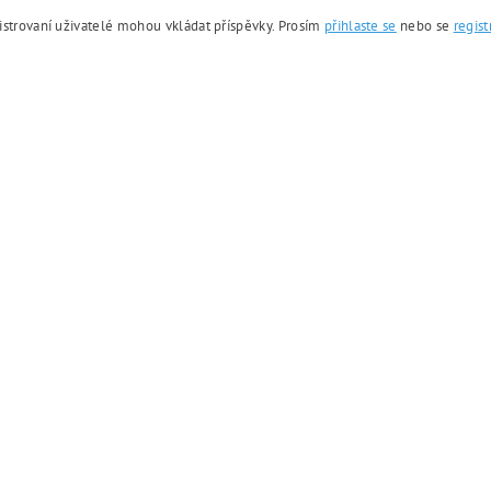
istrovaní uživatelé mohou vkládat příspěvky. Prosím
přihlaste se
nebo se
regist