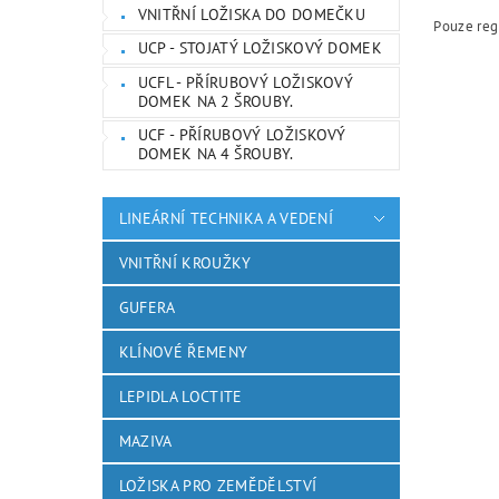
VNITŘNÍ LOŽISKA DO DOMEČKU
Pouze reg
UCP - STOJATÝ LOŽISKOVÝ DOMEK
UCFL - PŘÍRUBOVÝ LOŽISKOVÝ
DOMEK NA 2 ŠROUBY.
UCF - PŘÍRUBOVÝ LOŽISKOVÝ
DOMEK NA 4 ŠROUBY.
LINEÁRNÍ TECHNIKA A VEDENÍ
VNITŘNÍ KROUŽKY
GUFERA
KLÍNOVÉ ŘEMENY
LEPIDLA LOCTITE
MAZIVA
LOŽISKA PRO ZEMĚDĚLSTVÍ