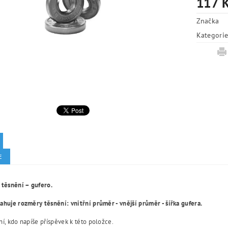
117 
Značka
Kategori
E
 těsnění – gufero.
huje rozměry těsnění: vnitřní průměr - vnější průměr - šířka gufera.
í, kdo napíše příspěvek k této položce.