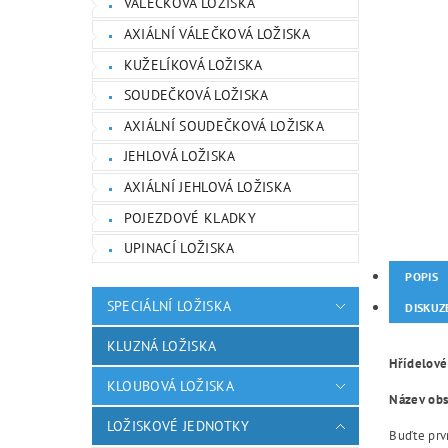
VÁLEČKOVÁ LOŽISKA
AXIÁLNÍ VÁLEČKOVÁ LOŽISKA
KUŽELÍKOVÁ LOŽISKA
SOUDEČKOVÁ LOŽISKA
AXIÁLNÍ SOUDEČKOVÁ LOŽISKA
JEHLOVÁ LOŽISKA
AXIÁLNÍ JEHLOVÁ LOŽISKA
POJEZDOVÉ KLADKY
UPINACÍ LOŽISKA
POPIS
SPECIÁLNÍ LOŽISKA
DISKUZ
KLUZNÁ LOŽISKA
Hřídelové
KLOUBOVÁ LOŽISKA
Název obsa
LOŽISKOVÉ JEDNOTKY
Buďte prvn