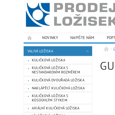
NOVINKY
NAPIŠTE NÁM
POP
PODMÍNKY OCHRANY OSOBNÍCH ÚDAJŮ
VALIVÁ LOŽISKA
KULIČKOVÁ LOŽISKA
GU
KULIČKOVÁ LOŽISKA S
NESTANDARDNÍM ROZMĚREM
KULIČKOVÁ DVOUŘADÁ LOŽISKA
NAKLÁPĚCÍ KULIČKOVÁ LOŽISKA
KULIČKOVÁ LOŽISKA S
KOSOÚHLÝM STYKEM
AXIÁLNÍ KULIČKOVÁ LOŽISKA