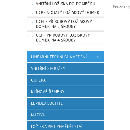
VNITŘNÍ LOŽISKA DO DOMEČKU
Pouze reg
UCP - STOJATÝ LOŽISKOVÝ DOMEK
UCFL - PŘÍRUBOVÝ LOŽISKOVÝ
DOMEK NA 2 ŠROUBY.
UCF - PŘÍRUBOVÝ LOŽISKOVÝ
DOMEK NA 4 ŠROUBY.
LINEÁRNÍ TECHNIKA A VEDENÍ
VNITŘNÍ KROUŽKY
GUFERA
KLÍNOVÉ ŘEMENY
LEPIDLA LOCTITE
MAZIVA
LOŽISKA PRO ZEMĚDĚLSTVÍ