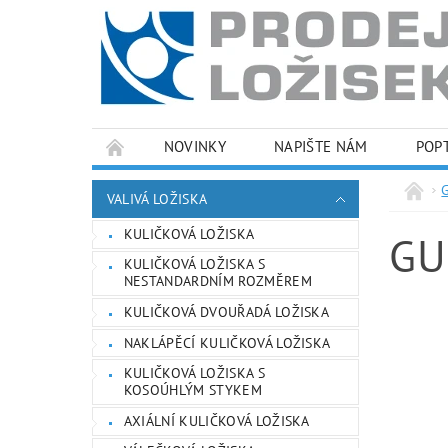
NOVINKY
NAPIŠTE NÁM
POP
PODMÍNKY OCHRANY OSOBNÍCH ÚDAJŮ
VALIVÁ LOŽISKA
KULIČKOVÁ LOŽISKA
GU
KULIČKOVÁ LOŽISKA S
NESTANDARDNÍM ROZMĚREM
KULIČKOVÁ DVOUŘADÁ LOŽISKA
NAKLÁPĚCÍ KULIČKOVÁ LOŽISKA
KULIČKOVÁ LOŽISKA S
KOSOÚHLÝM STYKEM
AXIÁLNÍ KULIČKOVÁ LOŽISKA