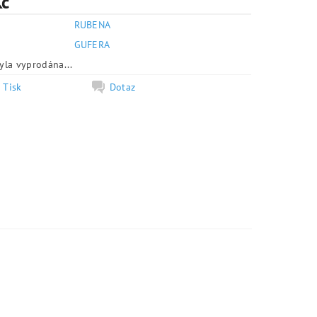
Kč
RUBENA
e
GUFERA
yla vyprodána...
Tisk
Dotaz