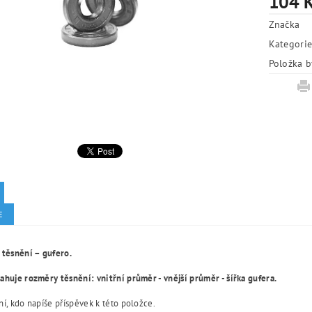
104 
Značka
Kategori
Položka b
E
 těsnění – gufero.
huje rozměry těsnění: vnitřní průměr - vnější průměr - šířka gufera.
í, kdo napíše příspěvek k této položce.