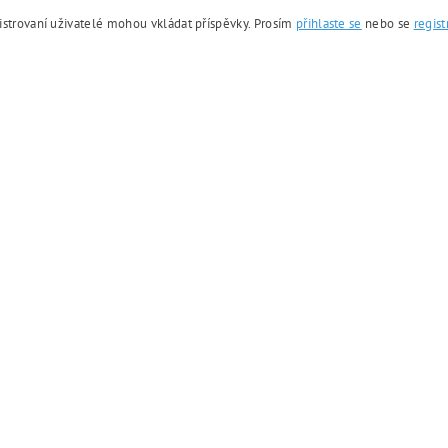
istrovaní uživatelé mohou vkládat příspěvky. Prosím
přihlaste se
nebo se
regist