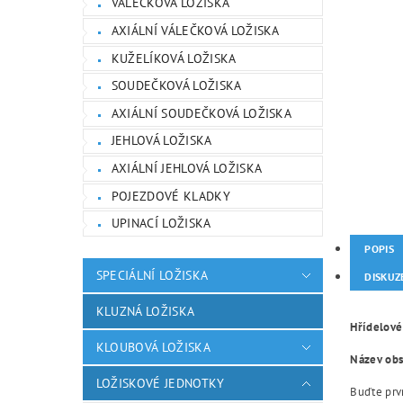
VÁLEČKOVÁ LOŽISKA
AXIÁLNÍ VÁLEČKOVÁ LOŽISKA
KUŽELÍKOVÁ LOŽISKA
SOUDEČKOVÁ LOŽISKA
AXIÁLNÍ SOUDEČKOVÁ LOŽISKA
JEHLOVÁ LOŽISKA
AXIÁLNÍ JEHLOVÁ LOŽISKA
POJEZDOVÉ KLADKY
UPINACÍ LOŽISKA
POPIS
SPECIÁLNÍ LOŽISKA
DISKUZ
KLUZNÁ LOŽISKA
Hřídelové
KLOUBOVÁ LOŽISKA
Název obsa
LOŽISKOVÉ JEDNOTKY
Buďte prvn