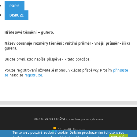
POPIS
DISKUZE
Hřídelové těsnění – gufero.
Název obsahuje rozměry těsnění: vnitřní průměr - vnější průměr - šířka
gufera.
Buďte první, kdo napíše příspěvek k této položce.
Pouze registrovaní uživatelé mohou vkládat příspěvky. Prosím
přihlaste
se
nebo se
registrujte
.
2026 ©
PRODEJ LOŽISEK
, všechna práva vyhrazena
Vytvořil Shoptet
Tento web používá soubory cookie. Dalším procházením tohoto webu