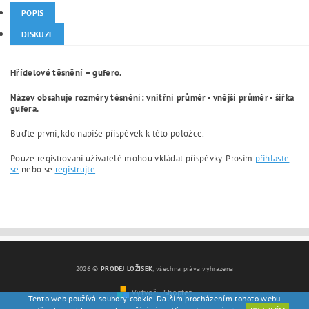
POPIS
DISKUZE
Hřídelové těsnění – gufero.
Název obsahuje rozměry těsnění: vnitřní průměr - vnější průměr - šířka
gufera.
Buďte první, kdo napíše příspěvek k této položce.
Pouze registrovaní uživatelé mohou vkládat příspěvky. Prosím
přihlaste
se
nebo se
registrujte
.
2026 ©
PRODEJ LOŽISEK
, všechna práva vyhrazena
Vytvořil Shoptet
Tento web používá soubory cookie. Dalším procházením tohoto webu