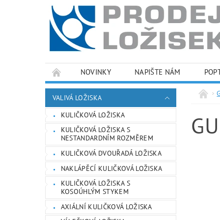
NOVINKY
NAPIŠTE NÁM
POP
PODMÍNKY OCHRANY OSOBNÍCH ÚDAJŮ
VALIVÁ LOŽISKA
KULIČKOVÁ LOŽISKA
GU
KULIČKOVÁ LOŽISKA S
NESTANDARDNÍM ROZMĚREM
KULIČKOVÁ DVOUŘADÁ LOŽISKA
NAKLÁPĚCÍ KULIČKOVÁ LOŽISKA
KULIČKOVÁ LOŽISKA S
KOSOÚHLÝM STYKEM
AXIÁLNÍ KULIČKOVÁ LOŽISKA