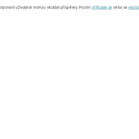
istrovaní uživatelé mohou vkládat příspěvky. Prosím
přihlaste se
nebo se
regist