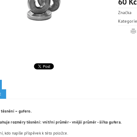
60 Kč
Značka
Kategori
E
 těsnění – gufero.
huje rozměry těsnění: vnitřní průměr - vnější průměr - šířka gufera.
í, kdo napíše příspěvek k této položce.