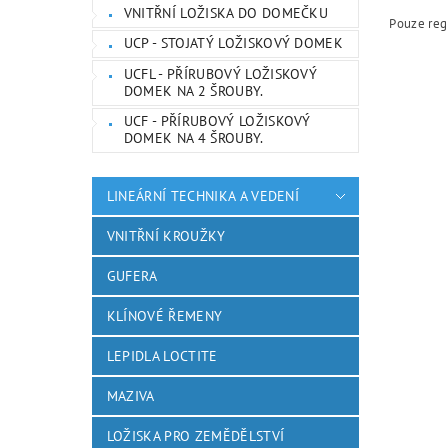
VNITŘNÍ LOŽISKA DO DOMEČKU
Pouze reg
UCP - STOJATÝ LOŽISKOVÝ DOMEK
UCFL - PŘÍRUBOVÝ LOŽISKOVÝ
DOMEK NA 2 ŠROUBY.
UCF - PŘÍRUBOVÝ LOŽISKOVÝ
DOMEK NA 4 ŠROUBY.
LINEÁRNÍ TECHNIKA A VEDENÍ
VNITŘNÍ KROUŽKY
GUFERA
KLÍNOVÉ ŘEMENY
LEPIDLA LOCTITE
MAZIVA
LOŽISKA PRO ZEMĚDĚLSTVÍ