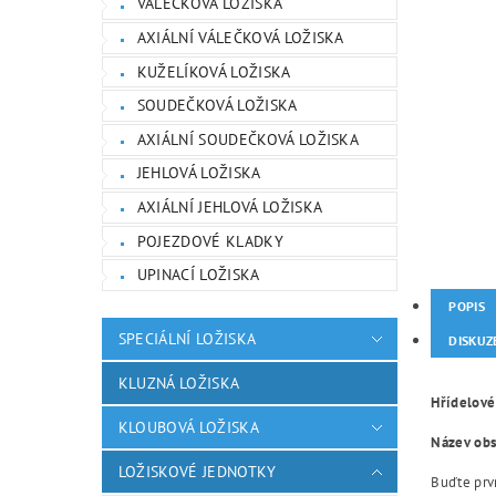
VÁLEČKOVÁ LOŽISKA
AXIÁLNÍ VÁLEČKOVÁ LOŽISKA
KUŽELÍKOVÁ LOŽISKA
SOUDEČKOVÁ LOŽISKA
AXIÁLNÍ SOUDEČKOVÁ LOŽISKA
JEHLOVÁ LOŽISKA
AXIÁLNÍ JEHLOVÁ LOŽISKA
POJEZDOVÉ KLADKY
UPINACÍ LOŽISKA
POPIS
SPECIÁLNÍ LOŽISKA
DISKUZ
KLUZNÁ LOŽISKA
Hřídelové
KLOUBOVÁ LOŽISKA
Název obsa
LOŽISKOVÉ JEDNOTKY
Buďte prvn