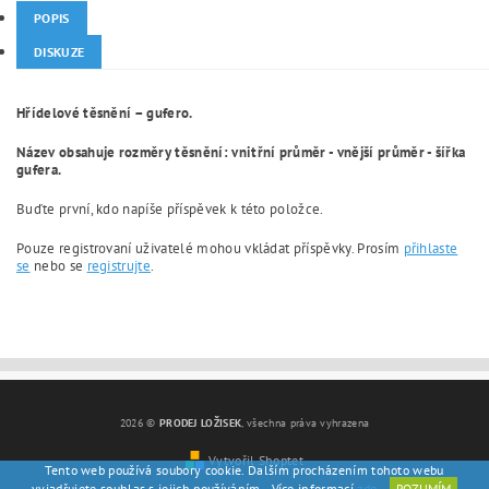
POPIS
DISKUZE
Hřídelové těsnění – gufero.
Název obsahuje rozměry těsnění: vnitřní průměr - vnější průměr - šířka
gufera.
Buďte první, kdo napíše příspěvek k této položce.
Pouze registrovaní uživatelé mohou vkládat příspěvky. Prosím
přihlaste
se
nebo se
registrujte
.
2026 ©
PRODEJ LOŽISEK
, všechna práva vyhrazena
Vytvořil Shoptet
Tento web používá soubory cookie. Dalším procházením tohoto webu
vyjadřujete souhlas s jejich používáním.. Více informací
zde
.
ROZUMÍM