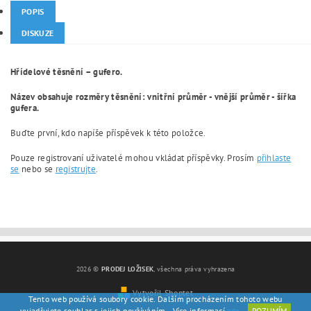
POPIS
DISKUZE
Hřídelové těsnění – gufero.
Název obsahuje rozměry těsnění: vnitřní průměr - vnější průměr - šířka
gufera.
Buďte první, kdo napíše příspěvek k této položce.
Pouze registrovaní uživatelé mohou vkládat příspěvky. Prosím
přihlaste
se
nebo se
registrujte
.
2026 ©
PRODEJ LOŽISEK
, všechna práva vyhrazena
Vytvořil Shoptet
Tento web používá soubory cookie. Dalším procházením tohoto webu
vyjadřujete souhlas s jejich používáním.. Více informací
zde
.
ROZUMÍM