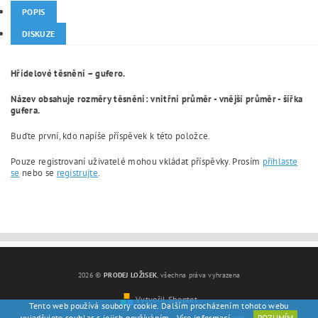
POPIS
DISKUZE
Hřídelové těsnění – gufero.
Název obsahuje rozměry těsnění: vnitřní průměr - vnější průměr - šířka
gufera.
Buďte první, kdo napíše příspěvek k této položce.
Pouze registrovaní uživatelé mohou vkládat příspěvky. Prosím
přihlaste
se
nebo se
registrujte
.
2026 ©
PRODEJ LOŽISEK
, všechna práva vyhrazena
Vytvořil Shoptet
Tento web používá soubory cookie. Dalším procházením tohoto webu
vyjadřujete souhlas s jejich používáním.. Více informací
zde
.
ROZUMÍM