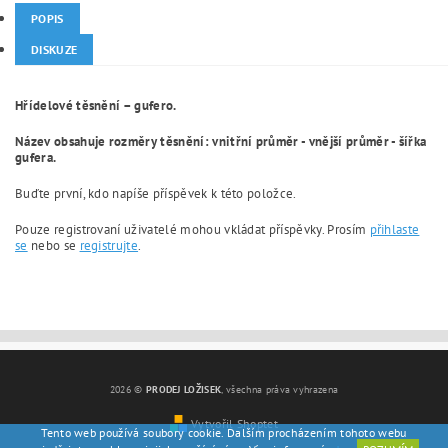
POPIS
DISKUZE
Hřídelové těsnění – gufero.
Název obsahuje rozměry těsnění: vnitřní průměr - vnější průměr - šířka
gufera.
Buďte první, kdo napíše příspěvek k této položce.
Pouze registrovaní uživatelé mohou vkládat příspěvky. Prosím
přihlaste
se
nebo se
registrujte
.
2026 ©
PRODEJ LOŽISEK
, všechna práva vyhrazena
Vytvořil Shoptet
Tento web používá soubory cookie. Dalším procházením tohoto webu